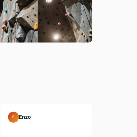
Enzo
E