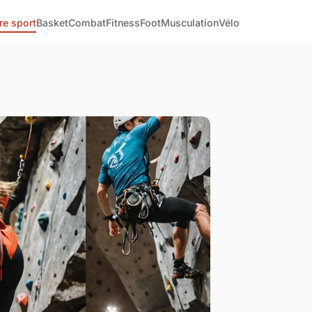
re sport
Basket
Combat
Fitness
Foot
Musculation
Vélo