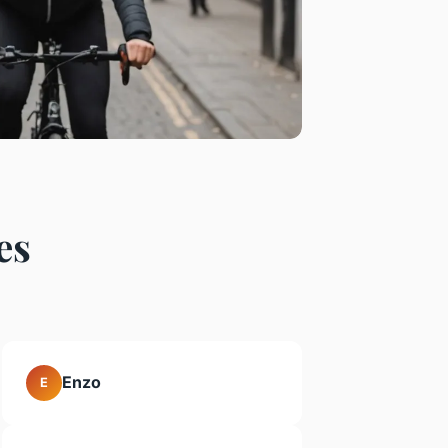
es
Enzo
E