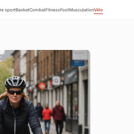
re sport
Basket
Combat
Fitness
Foot
Musculation
Vélo